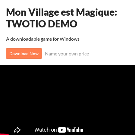
Mon Village est Magique:
TWOTIO DEMO
A downloadable game for Windows
Name your own price
Download Now